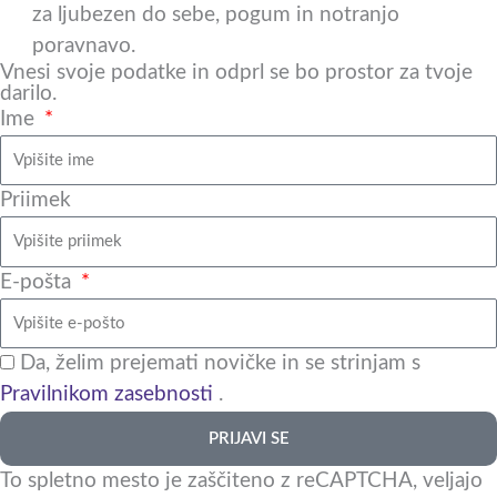
q
za ljubezen do sebe, pogum in notranjo
poravnavo.
u
Vnesi svoje podatke in odprl se bo prostor za tvoje
darilo.
Ime
a
r
Priimek
e
E-pošta
Da, želim prejemati novičke in se strinjam s
Pravilnikom zasebnosti
.
PRIJAVI SE
To spletno mesto je zaščiteno z reCAPTCHA, veljajo