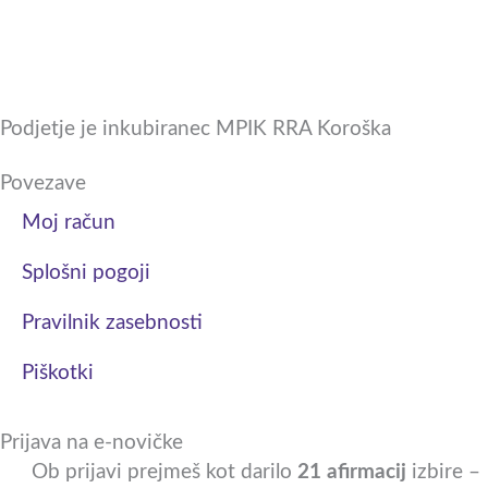
a
n
c
s
e
t
Podjetje je inkubiranec MPIK RRA Koroška
b
a
Povezave
Moj račun
o
g
Splošni pogoji
o
r
Pravilnik zasebnosti
k
a
Piškotki
-
m
s
Prijava na e-novičke
Ob prijavi prejmeš kot darilo
21 afirmacij
izbire –