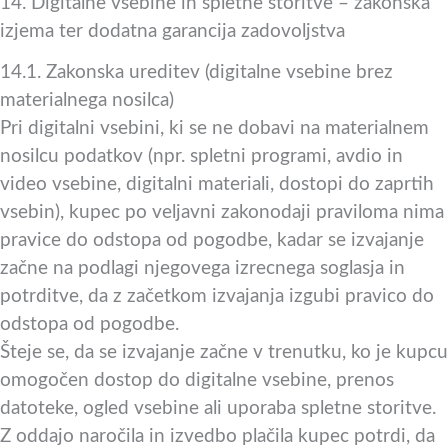
14. Digitalne vsebine in spletne storitve – zakonska
izjema ter dodatna garancija zadovoljstva
14.1. Zakonska ureditev (digitalne vsebine brez
materialnega nosilca)
Pri digitalni vsebini, ki se ne dobavi na materialnem
nosilcu podatkov (npr. spletni programi, avdio in
video vsebine, digitalni materiali, dostopi do zaprtih
vsebin), kupec po veljavni zakonodaji praviloma nima
pravice do odstopa od pogodbe, kadar se izvajanje
začne na podlagi njegovega izrecnega soglasja in
potrditve, da z začetkom izvajanja izgubi pravico do
odstopa od pogodbe.
Šteje se, da se izvajanje začne v trenutku, ko je kupcu
omogočen dostop do digitalne vsebine, prenos
datoteke, ogled vsebine ali uporaba spletne storitve.
Z oddajo naročila in izvedbo plačila kupec potrdi, da