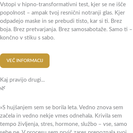
Vstopi v hipno-transformativni test, kjer se ne išče
popolnost – ampak tvoj resnični notranji glas. Kjer
odpadejo maske in se prebudi tisto, kar si ti. Brez
boja. Brez pretvarjanja. Brez samosabotaže. Samo ti –
končno v stiku s sabo.
VEČ INFORMACIJ
Kaj pravijo drugi...
🌿
»S hujšanjem sem se borila leta. Vedno znova sem
začela in vedno nekje vmes odnehala. Krivila sem
tempo življenja, stres, hormone, službo – vse, samo
sebe ne. V procesu sem prvič zares prepoznala svoj