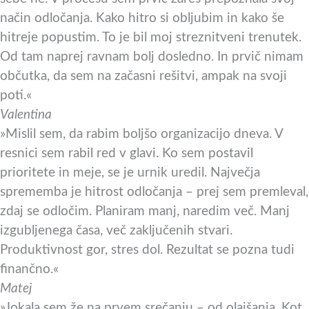
način odločanja. Kako hitro si obljubim in kako še
hitreje popustim. To je bil moj streznitveni trenutek.
Od tam naprej ravnam bolj dosledno. In prvič nimam
občutka, da sem na začasni rešitvi, ampak na svoji
poti.«
Valentina
»Mislil sem, da rabim boljšo organizacijo dneva. V
resnici sem rabil red v glavi. Ko sem postavil
prioritete in meje, se je urnik uredil. Največja
sprememba je hitrost odločanja – prej sem premleval,
zdaj se odločim. Planiram manj, naredim več. Manj
izgubljenega časa, več zaključenih stvari.
Produktivnost gor, stres dol. Rezultat se pozna tudi
finančno.«
Matej
»Jokala sem že na prvem srečanju – od olajšanja. Kot