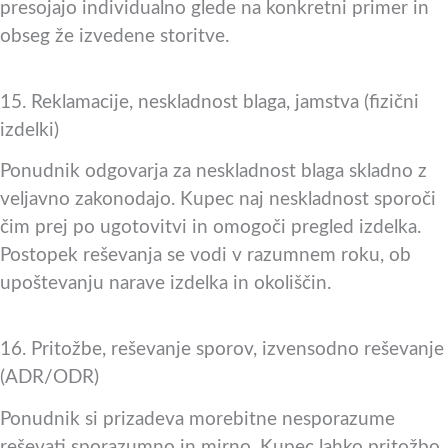
presojajo individualno glede na konkretni primer in
obseg že izvedene storitve.
15. Reklamacije, neskladnost blaga, jamstva (fizični
izdelki)
Ponudnik odgovarja za neskladnost blaga skladno z
veljavno zakonodajo. Kupec naj neskladnost sporoči
čim prej po ugotovitvi in omogoči pregled izdelka.
Postopek reševanja se vodi v razumnem roku, ob
upoštevanju narave izdelka in okoliščin.
16. Pritožbe, reševanje sporov, izvensodno reševanje
(ADR/ODR)
Ponudnik si prizadeva morebitne nesporazume
reševati sporazumno in mirno. Kupec lahko pritožbo