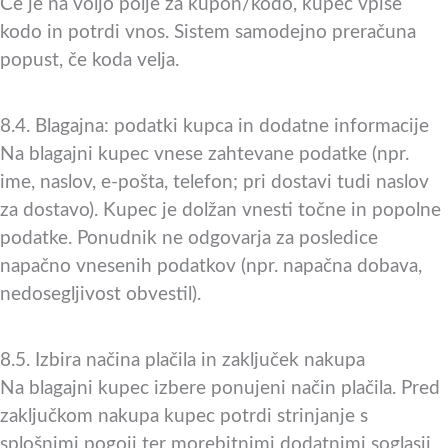
Če je na voljo polje za kupon/kodo, kupec vpiše
kodo in potrdi vnos. Sistem samodejno preračuna
popust, če koda velja.
8.4. Blagajna: podatki kupca in dodatne informacije
Na blagajni kupec vnese zahtevane podatke (npr.
ime, naslov, e-pošta, telefon; pri dostavi tudi naslov
za dostavo). Kupec je dolžan vnesti točne in popolne
podatke. Ponudnik ne odgovarja za posledice
napačno vnesenih podatkov (npr. napačna dobava,
nedosegljivost obvestil).
8.5. Izbira načina plačila in zaključek nakupa
Na blagajni kupec izbere ponujeni način plačila. Pred
zaključkom nakupa kupec potrdi strinjanje s
splošnimi pogoji ter morebitnimi dodatnimi soglasji