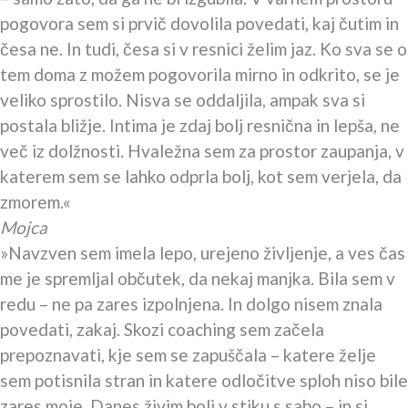
pogovora sem si prvič dovolila povedati, kaj čutim in
česa ne. In tudi, česa si v resnici želim jaz. Ko sva se o
tem doma z možem pogovorila mirno in odkrito, se je
veliko sprostilo. Nisva se oddaljila, ampak sva si
postala bližje. Intima je zdaj bolj resnična in lepša, ne
več iz dolžnosti. Hvaležna sem za prostor zaupanja, v
katerem sem se lahko odprla bolj, kot sem verjela, da
zmorem.«
Mojca
»Navzven sem imela lepo, urejeno življenje, a ves čas
me je spremljal občutek, da nekaj manjka. Bila sem v
redu – ne pa zares izpolnjena. In dolgo nisem znala
povedati, zakaj. Skozi coaching sem začela
prepoznavati, kje sem se zapuščala – katere želje
sem potisnila stran in katere odločitve sploh niso bile
zares moje. Danes živim bolj v stiku s sabo – in si