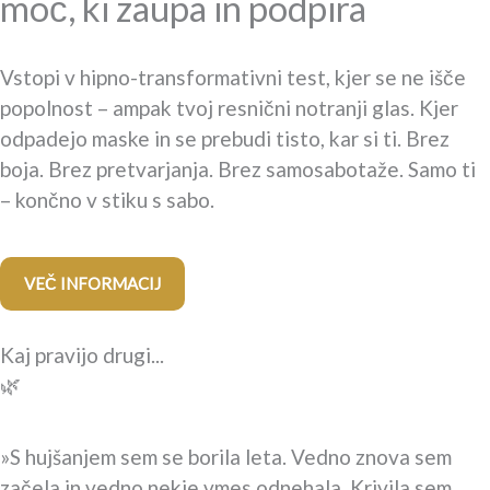
moč, ki zaupa in podpira
Vstopi v hipno-transformativni test, kjer se ne išče
popolnost – ampak tvoj resnični notranji glas. Kjer
odpadejo maske in se prebudi tisto, kar si ti. Brez
boja. Brez pretvarjanja. Brez samosabotaže. Samo ti
– končno v stiku s sabo.
VEČ INFORMACIJ
Kaj pravijo drugi...
🌿
»S hujšanjem sem se borila leta. Vedno znova sem
začela in vedno nekje vmes odnehala. Krivila sem