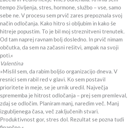
tempo življenja, stres, hormone, službo – vse, samo
sebe ne. V procesu sem prvič zares prepoznala svoj
način odločanja. Kako hitro si obljubim in kako še
hitreje popustim. To je bil moj streznitveni trenutek.
Od tam naprej ravnam bolj dosledno. In prvič nimam
občutka, da sem na začasni rešitvi, ampak na svoji
poti.«
Valentina
»Mislil sem, da rabim boljšo organizacijo dneva. V
resnici sem rabil red v glavi. Ko sem postavil
prioritete in meje, se je urnik uredil. Največja
sprememba je hitrost odločanja – prej sem premleval,
zdaj se odločim. Planiram manj, naredim več. Manj
izgubljenega časa, več zaključenih stvari.
Produktivnost gor, stres dol. Rezultat se pozna tudi
finančno.«