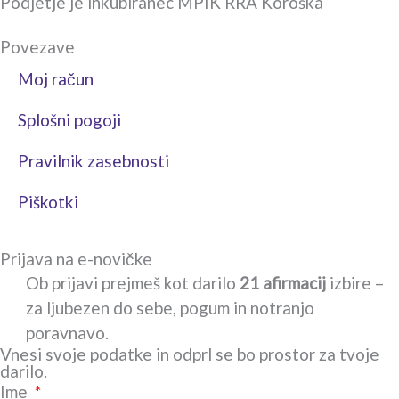
Podjetje je inkubiranec MPIK RRA Koroška
c
s
Povezave
e
t
Moj račun
b
a
Splošni pogoji
o
g
Pravilnik zasebnosti
o
r
Piškotki
k
a
Prijava na e-novičke
-
m
Ob prijavi prejmeš kot darilo
21 afirmacij
izbire –
za ljubezen do sebe, pogum in notranjo
s
poravnavo.
Vnesi svoje podatke in odprl se bo prostor za tvoje
q
darilo.
Ime