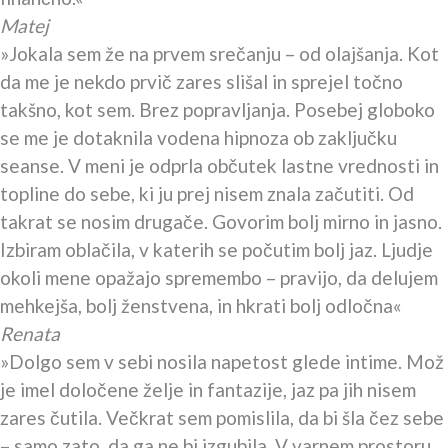
Matej
»Jokala sem že na prvem srečanju – od olajšanja. Kot
da me je nekdo prvič zares slišal in sprejel točno
takšno, kot sem. Brez popravljanja. Posebej globoko
se me je dotaknila vodena hipnoza ob zaključku
seanse. V meni je odprla občutek lastne vrednosti in
topline do sebe, ki ju prej nisem znala začutiti. Od
takrat se nosim drugače. Govorim bolj mirno in jasno.
Izbiram oblačila, v katerih se počutim bolj jaz. Ljudje
okoli mene opažajo spremembo – pravijo, da delujem
mehkejša, bolj ženstvena, in hkrati bolj odločna«
Renata
»Dolgo sem v sebi nosila napetost glede intime. Mož
je imel določene želje in fantazije, jaz pa jih nisem
zares čutila. Večkrat sem pomislila, da bi šla čez sebe
– samo zato, da ga ne bi izgubila. V varnem prostoru