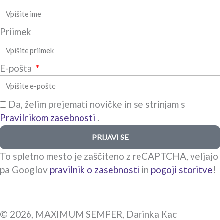
u
Priimek
a
r
E-pošta
e
Da, želim prejemati novičke in se strinjam s
Pravilnikom zasebnosti
.
PRIJAVI SE
To spletno mesto je zaščiteno z reCAPTCHA, veljajo
pa Googlov
pravilnik o zasebnosti
in
pogoji storitve
!
© 2026, MAXIMUM SEMPER, Darinka Kac