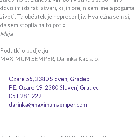
dovolim izbirati stvari, ki jih prej nisem imela poguma
živeti. Ta občutek je neprecenljiv. Hvaležna sem si,
da sem stopila na to pot.«
Maja
Podatki o podjetju
MAXIMUM SEMPER, Darinka Kac s. p.
Ozare 55, 2380 Slovenj Gradec
PE: Ozare 19, 2380 Slovenj Gradec
051 281 222
darinka@maximumsemper.com
F
I
a
n