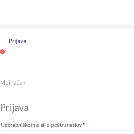
Skip
to
content
Prijava
0
Cart
Moj račun
Prijava
Zahtevano
Zahtevano
Uporabniško ime ali e-poštni naslov
*