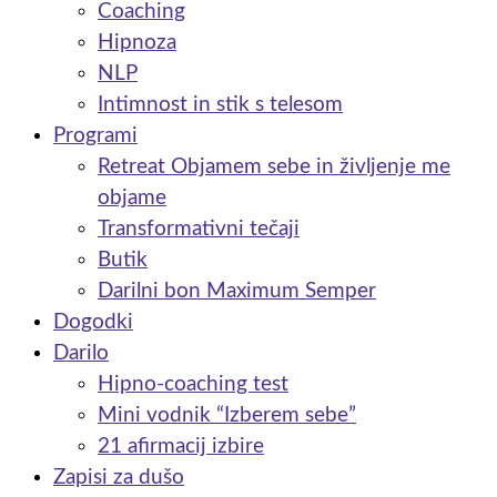
Coaching
Hipnoza
NLP
Intimnost in stik s telesom
Programi
Retreat Objamem sebe in življenje me
objame
Transformativni tečaji
Butik
Darilni bon Maximum Semper
Dogodki
Darilo
Hipno-coaching test
Mini vodnik “Izberem sebe”
21 afirmacij izbire
Zapisi za dušo