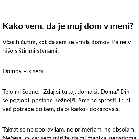
Kako vem, da je moj dom v meni?
Včasih čutim, kot da sem se vrnila domov. Pa ne v
hišo s štirimi stenami.
Domov – k sebi.
Telo mi šepne: “Zdaj si tukaj, doma si. Doma.” Dih
se poglobi, postane nežnejši. Srce se sprosti. In ni
več potrebe po tem, da bi karkoli dokazovala.
Takrat se ne popravljam, ne primerjam, ne obsojam.
Nečesa, za kar sem mislila, da mi manjka, nenadoma