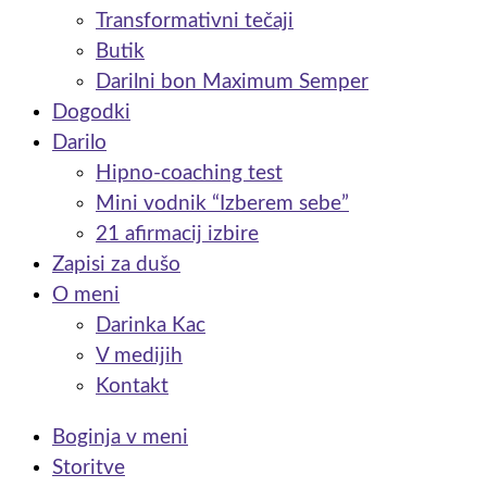
Transformativni tečaji
Butik
Darilni bon Maximum Semper
Dogodki
Darilo
Hipno-coaching test
Mini vodnik “Izberem sebe”
21 afirmacij izbire
Zapisi za dušo
O meni
Darinka Kac
V medijih
Kontakt
Boginja v meni
Storitve