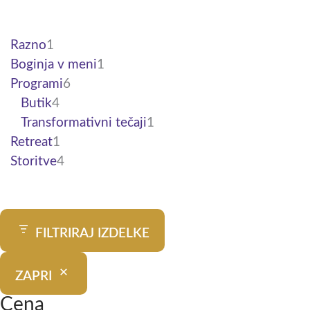
Razno
1
Boginja v meni
1
Programi
6
Butik
4
Transformativni tečaji
1
Retreat
1
Storitve
4
FILTRIRAJ IZDELKE
ZAPRI
Cena