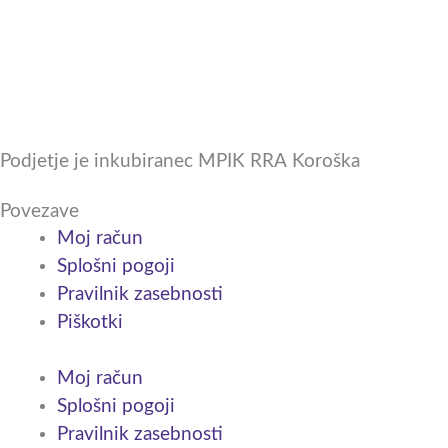
F
I
a
n
c
s
e
t
Podjetje je inkubiranec MPIK RRA Koroška
b
a
Povezave
Moj račun
o
g
Splošni pogoji
Pravilnik zasebnosti
o
r
Piškotki
k
a
Moj račun
-
m
Splošni pogoji
Pravilnik zasebnosti