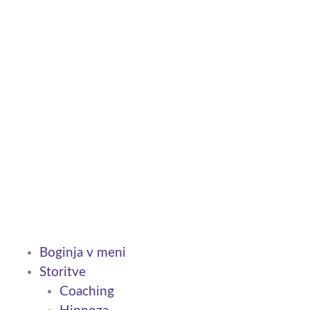
Skip
to
content
Boginja v meni
Storitve
Coaching