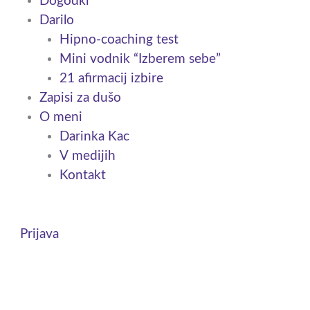
Dogodki
Darilo
Hipno-coaching test
Mini vodnik “Izberem sebe”
21 afirmacij izbire
Zapisi za dušo
O meni
Darinka Kac
V medijih
Kontakt
Prijava
Cart
0,00
€
0