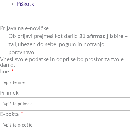
s
Piškotki
q
Prijava na e-novičke
u
Ob prijavi prejmeš kot darilo
21 afirmacij
izbire –
a
za ljubezen do sebe, pogum in notranjo
poravnavo.
r
Vnesi svoje podatke in odprl se bo prostor za tvoje
darilo.
Ime
e
Priimek
E-pošta