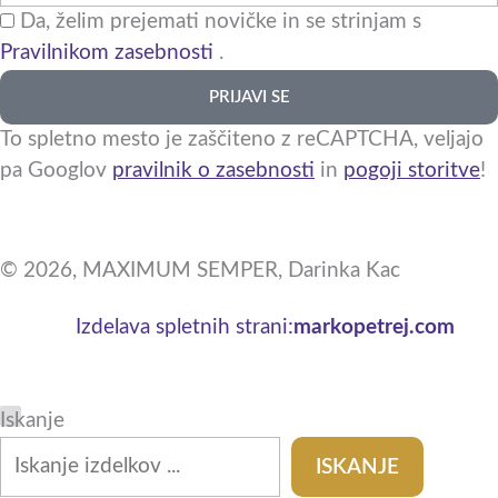
Da, želim prejemati novičke in se strinjam s
Pravilnikom zasebnosti
.
PRIJAVI SE
To spletno mesto je zaščiteno z reCAPTCHA, veljajo
pa Googlov
pravilnik o zasebnosti
in
pogoji storitve
!
© 2026, MAXIMUM SEMPER, Darinka Kac
Izdelava spletnih strani:
markopetrej.com
Kategorija
Stanje
1
4
1
4
6
1
1
Iskanje
izdelek
izdelki
izdelek
izdelki
izdelkov
izdelek
izdelek
ISKANJE