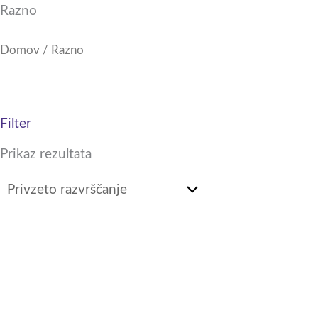
Razno
Domov
/ Razno
Filter
Prikaz rezultata
Cenovni
razpon:
od
30,00 €
do
70,00 €